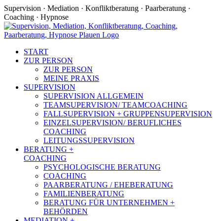
Zum
Supervision · Mediation · Konfliktberatung · Paarberatung ·
Inhalt
Coaching · Hypnose
springen
Facebook
START
ZUR PERSON
ZUR PERSON
MEINE PRAXIS
SUPERVISION
SUPERVISION ALLGEMEIN
TEAMSUPERVISION/ TEAMCOACHING
FALLSUPERVISION + GRUPPENSUPERVISION
EINZELSUPERVISION/ BERUFLICHES
COACHING
LEITUNGSSUPERVISION
BERATUNG +
COACHING
PSYCHOLOGISCHE BERATUNG
COACHING
PAARBERATUNG / EHEBERATUNG
FAMILIENBERATUNG
BERATUNG FÜR UNTERNEHMEN +
BEHÖRDEN
MEDIATION +