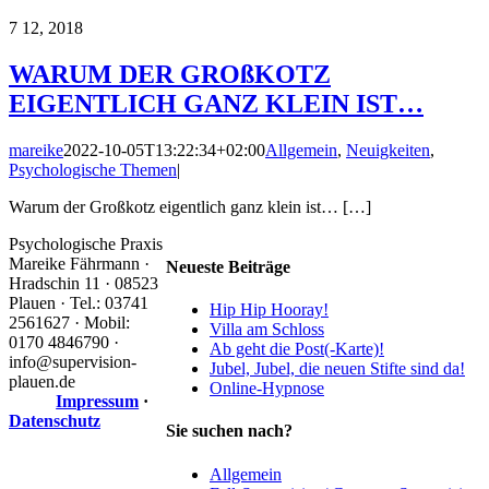
7
12, 2018
WARUM DER GROßKOTZ
EIGENTLICH GANZ KLEIN IST…
mareike
2022-10-05T13:22:34+02:00
Allgemein
,
Neuigkeiten
,
Psychologische Themen
|
Warum der Großkotz eigentlich ganz klein ist… […]
Psychologische Praxis
Mareike Fährmann ·
Neueste Beiträge
Hradschin 11 · 08523
Plauen · Tel.: 03741
Hip Hip Hooray!
2561627 · Mobil:
Villa am Schloss
0170 4846790 ·
Ab geht die Post(-Karte)!
info@supervision-
Jubel, Jubel, die neuen Stifte sind da!
plauen.de
Online-Hypnose
Impressum
·
Datenschutz
Sie suchen nach?
Allgemein