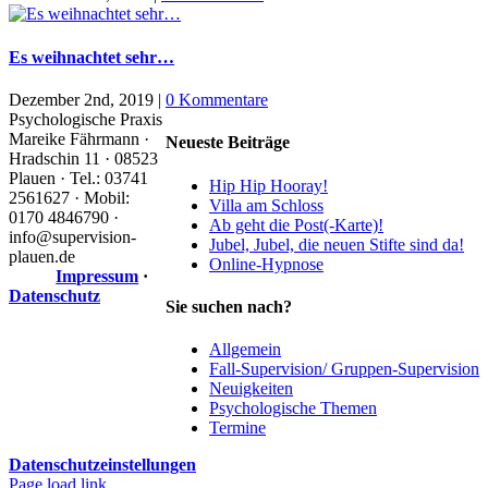
Es weihnachtet sehr…
Dezember 2nd, 2019
|
0 Kommentare
Psychologische Praxis
Mareike Fährmann ·
Neueste Beiträge
Hradschin 11 · 08523
Plauen · Tel.: 03741
Hip Hip Hooray!
2561627 · Mobil:
Villa am Schloss
0170 4846790 ·
Ab geht die Post(-Karte)!
info@supervision-
Jubel, Jubel, die neuen Stifte sind da!
plauen.de
Online-Hypnose
Impressum
·
Datenschutz
Sie suchen nach?
Allgemein
Fall-Supervision/ Gruppen-Supervision
Neuigkeiten
Psychologische Themen
Termine
Datenschutzeinstellungen
Page load link