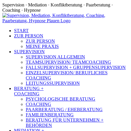
Zum
Supervision · Mediation · Konfliktberatung · Paarberatung ·
Inhalt
Coaching · Hypnose
springen
Facebook
START
ZUR PERSON
ZUR PERSON
MEINE PRAXIS
SUPERVISION
SUPERVISION ALLGEMEIN
TEAMSUPERVISION/ TEAMCOACHING
FALLSUPERVISION + GRUPPENSUPERVISION
EINZELSUPERVISION/ BERUFLICHES
COACHING
LEITUNGSSUPERVISION
BERATUNG +
COACHING
PSYCHOLOGISCHE BERATUNG
COACHING
PAARBERATUNG / EHEBERATUNG
FAMILIENBERATUNG
BERATUNG FÜR UNTERNEHMEN +
BEHÖRDEN
MEDIATION +