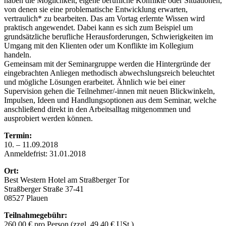
haben die Möglichkeit, eigene berufliche Konflikte oder Situationen,
von denen sie eine problematische Entwicklung erwarten,
vertraulich* zu bearbeiten. Das am Vortag erlernte Wissen wird
praktisch angewendet. Dabei kann es sich zum Beispiel um
grundsätzliche berufliche Herausforderungen, Schwierigkeiten im
Umgang mit den Klienten oder um Konflikte im Kollegium
handeln.
Gemeinsam mit der Seminargruppe werden die Hintergründe der
eingebrachten Anliegen methodisch abwechslungsreich beleuchtet
und mögliche Lösungen erarbeitet. Ähnlich wie bei einer
Supervision gehen die Teilnehmer/-innen mit neuen Blickwinkeln,
Impulsen, Ideen und Handlungsoptionen aus dem Seminar, welche
anschließend direkt in den Arbeitsalltag mitgenommen und
ausprobiert werden können.
Termin:
10. – 11.09.2018
Anmeldefrist: 31.01.2018
Ort:
Best Western Hotel am Straßberger Tor
Straßberger Straße 37-41
08527 Plauen
Teilnahmegebühr:
260,00 € pro Person (zzgl. 49,40 € USt.)